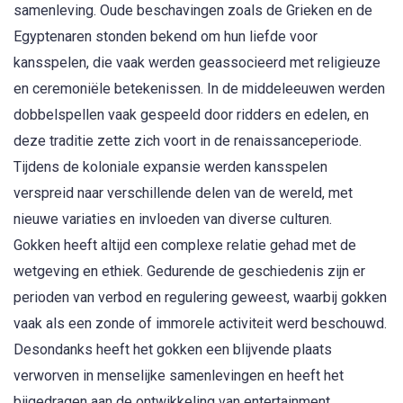
samenleving. Oude beschavingen zoals de Grieken en de
Egyptenaren stonden bekend om hun liefde voor
kansspelen, die vaak werden geassocieerd met religieuze
en ceremoniële betekenissen. In de middeleeuwen werden
dobbelspellen vaak gespeeld door ridders en edelen, en
deze traditie zette zich voort in de renaissanceperiode.
Tijdens de koloniale expansie werden kansspelen
verspreid naar verschillende delen van de wereld, met
nieuwe variaties en invloeden van diverse culturen.
Gokken heeft altijd een complexe relatie gehad met de
wetgeving en ethiek. Gedurende de geschiedenis zijn er
perioden van verbod en regulering geweest, waarbij gokken
vaak als een zonde of immorele activiteit werd beschouwd.
Desondanks heeft het gokken een blijvende plaats
verworven in menselijke samenlevingen en heeft het
bijgedragen aan de ontwikkeling van entertainment,