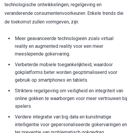
technologische ontwikkelingen, regelgeving en
veranderende consumentenvoorkeuren. Enkele trends die
de toekomst zullen vormgeven, zijn:
Meer geavanceerde technologieën zoals virtual
reality en augmented reality voor een meer
meeslepende gokervaring.
Verbeterde mobiele toegankelijkheid, waardoor
gokplatforms beter worden geoptimaliseerd voor
gebruik op smartphones en tablets.
Striktere regelgeving om veiligheid en integriteit van
online gokken te waarborgen voor meer vertrouwen bij
spelers.
Verdere integratie van big data en kunstmatige
intelligentie voor gepersonaliseerde gokervaringen en
ter preventie van problematisch gokgedrag.