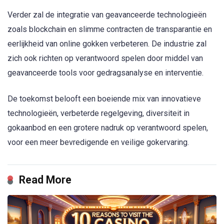
Verder zal de integratie van geavanceerde technologieën
zoals blockchain en slimme contracten de transparantie en
eerlijkheid van online gokken verbeteren. De industrie zal
zich ook richten op verantwoord spelen door middel van
geavanceerde tools voor gedragsanalyse en interventie.
De toekomst belooft een boeiende mix van innovatieve
technologieën, verbeterde regelgeving, diversiteit in
gokaanbod en een grotere nadruk op verantwoord spelen,
voor een meer bevredigende en veilige gokervaring.
Read More