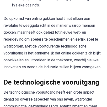
fysieke casino’s.
De opkomst van online gokken heeft niet alleen een
revolutie teweeggebracht in de manier waarop mensen
gokken, maar heeft ook geleid tot nieuwe wet- en
regelgeving om spelers te beschermen en eerlijk spel te
waarborgen. Met de voortdurende technologische
vooruitgang is het aannemelijk dat online gokken zich blijft
ontwikkelen en uitbreiden in de toekomst, waarbij nieuwe
innovaties en trends de industrie zullen blijven vormgeven.
De technologische vooruitgang
De technologische vooruitgang heeft een grote impact
gehad op diverse aspecten van ons leven, waaronder
communicatie, gezondheidszorg, entertainment en meer.