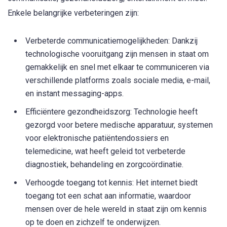
Enkele belangrijke verbeteringen zijn:
Verbeterde communicatiemogelijkheden: Dankzij
technologische vooruitgang zijn mensen in staat om
gemakkelijk en snel met elkaar te communiceren via
verschillende platforms zoals sociale media, e-mail,
en instant messaging-apps.
Efficiëntere gezondheidszorg: Technologie heeft
gezorgd voor betere medische apparatuur, systemen
voor elektronische patiëntendossiers en
telemedicine, wat heeft geleid tot verbeterde
diagnostiek, behandeling en zorgcoördinatie.
Verhoogde toegang tot kennis: Het internet biedt
toegang tot een schat aan informatie, waardoor
mensen over de hele wereld in staat zijn om kennis
op te doen en zichzelf te onderwijzen.