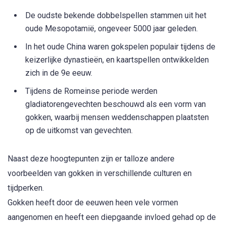
De oudste bekende dobbelspellen stammen uit het
oude Mesopotamië, ongeveer 5000 jaar geleden.
In het oude China waren gokspelen populair tijdens de
keizerlijke dynastieën, en kaartspellen ontwikkelden
zich in de 9e eeuw.
Tijdens de Romeinse periode werden
gladiatorengevechten beschouwd als een vorm van
gokken, waarbij mensen weddenschappen plaatsten
op de uitkomst van gevechten.
Naast deze hoogtepunten zijn er talloze andere
voorbeelden van gokken in verschillende culturen en
tijdperken.
Gokken heeft door de eeuwen heen vele vormen
aangenomen en heeft een diepgaande invloed gehad op de