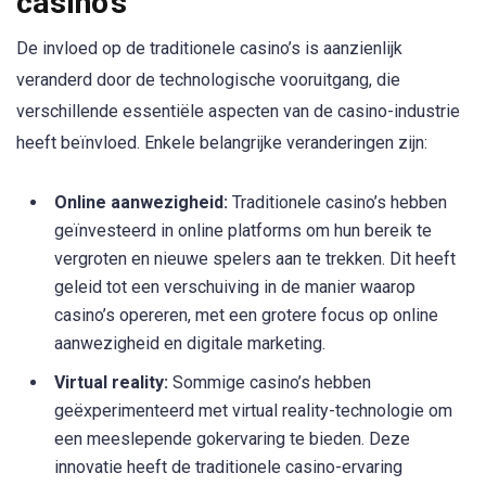
casino’s
De invloed op de traditionele casino’s is aanzienlijk
veranderd door de technologische vooruitgang, die
verschillende essentiële aspecten van de casino-industrie
heeft beïnvloed. Enkele belangrijke veranderingen zijn:
Online aanwezigheid:
Traditionele casino’s hebben
geïnvesteerd in online platforms om hun bereik te
vergroten en nieuwe spelers aan te trekken. Dit heeft
geleid tot een verschuiving in de manier waarop
casino’s opereren, met een grotere focus op online
aanwezigheid en digitale marketing.
Virtual reality:
Sommige casino’s hebben
geëxperimenteerd met virtual reality-technologie om
een meeslepende gokervaring te bieden. Deze
innovatie heeft de traditionele casino-ervaring