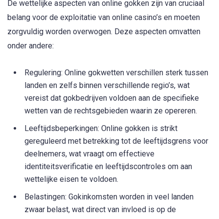
De wettelijke aspecten van online gokken zijn van cruciaal
belang voor de exploitatie van online casino’s en moeten
zorgvuldig worden overwogen. Deze aspecten omvatten
onder andere:
Regulering: Online gokwetten verschillen sterk tussen
landen en zelfs binnen verschillende regio’s, wat
vereist dat gokbedrijven voldoen aan de specifieke
wetten van de rechtsgebieden waarin ze opereren.
Leeftijdsbeperkingen: Online gokken is strikt
gereguleerd met betrekking tot de leeftijdsgrens voor
deelnemers, wat vraagt om effectieve
identiteitsverificatie en leeftijdscontroles om aan
wettelijke eisen te voldoen.
Belastingen: Gokinkomsten worden in veel landen
zwaar belast, wat direct van invloed is op de