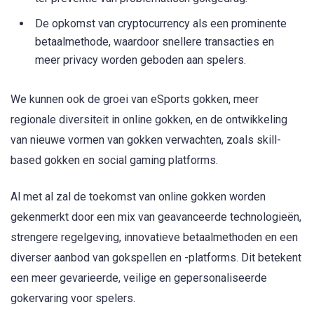
De opkomst van cryptocurrency als een prominente
betaalmethode, waardoor snellere transacties en
meer privacy worden geboden aan spelers.
We kunnen ook de groei van eSports gokken, meer
regionale diversiteit in online gokken, en de ontwikkeling
van nieuwe vormen van gokken verwachten, zoals skill-
based gokken en social gaming platforms.
Al met al zal de toekomst van online gokken worden
gekenmerkt door een mix van geavanceerde technologieën,
strengere regelgeving, innovatieve betaalmethoden en een
diverser aanbod van gokspellen en -platforms. Dit betekent
een meer gevarieerde, veilige en gepersonaliseerde
gokervaring voor spelers.