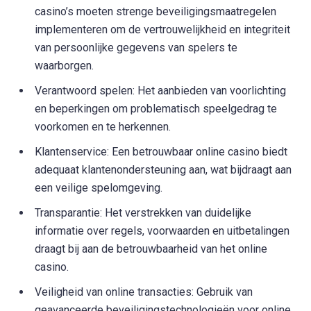
casino’s moeten strenge beveiligingsmaatregelen
implementeren om de vertrouwelijkheid en integriteit
van persoonlijke gegevens van spelers te
waarborgen.
Verantwoord spelen: Het aanbieden van voorlichting
en beperkingen om problematisch speelgedrag te
voorkomen en te herkennen.
Klantenservice: Een betrouwbaar online casino biedt
adequaat klantenondersteuning aan, wat bijdraagt aan
een veilige spelomgeving.
Transparantie: Het verstrekken van duidelijke
informatie over regels, voorwaarden en uitbetalingen
draagt bij aan de betrouwbaarheid van het online
casino.
Veiligheid van online transacties: Gebruik van
geavanceerde beveiligingstechnologieën voor online