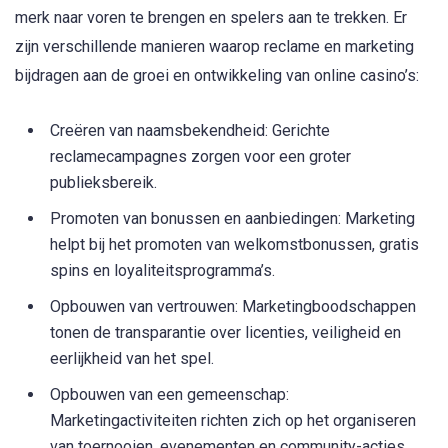
merk naar voren te brengen en spelers aan te trekken. Er
zijn verschillende manieren waarop reclame en marketing
bijdragen aan de groei en ontwikkeling van online casino’s:
Creëren van naamsbekendheid: Gerichte
reclamecampagnes zorgen voor een groter
publieksbereik.
Promoten van bonussen en aanbiedingen: Marketing
helpt bij het promoten van welkomstbonussen, gratis
spins en loyaliteitsprogramma’s.
Opbouwen van vertrouwen: Marketingboodschappen
tonen de transparantie over licenties, veiligheid en
eerlijkheid van het spel.
Opbouwen van een gemeenschap:
Marketingactiviteiten richten zich op het organiseren
van toernooien, evenementen en community-acties.