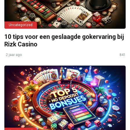
Uncategorized
10 tips voor een geslaagde gokervaring bij
Rizk Casino
2 jaar ago
841