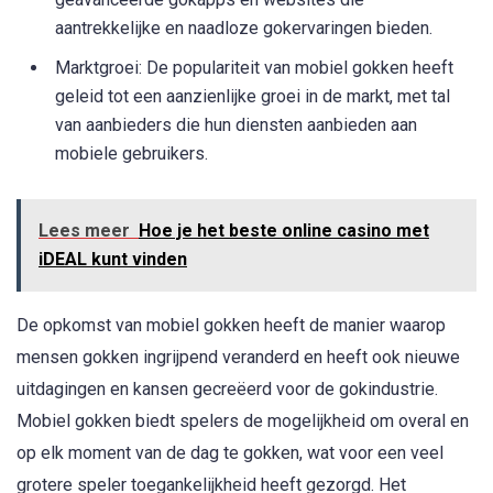
aantrekkelijke en naadloze gokervaringen bieden.
Marktgroei: De populariteit van mobiel gokken heeft
geleid tot een aanzienlijke groei in de markt, met tal
van aanbieders die hun diensten aanbieden aan
mobiele gebruikers.
Lees meer
Hoe je het beste online casino met
iDEAL kunt vinden
De opkomst van mobiel gokken heeft de manier waarop
mensen gokken ingrijpend veranderd en heeft ook nieuwe
uitdagingen en kansen gecreëerd voor de gokindustrie.
Mobiel gokken biedt spelers de mogelijkheid om overal en
op elk moment van de dag te gokken, wat voor een veel
grotere speler toegankelijkheid heeft gezorgd. Het