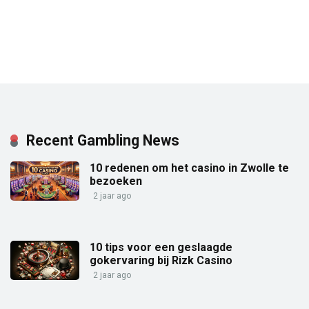
Recent Gambling News
10 redenen om het casino in Zwolle te
bezoeken
2 jaar ago
10 tips voor een geslaagde
gokervaring bij Rizk Casino
2 jaar ago