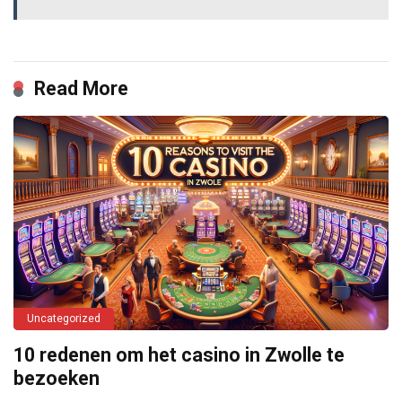
Read More
Uncategorized
10 redenen om het casino in Zwolle te
bezoeken