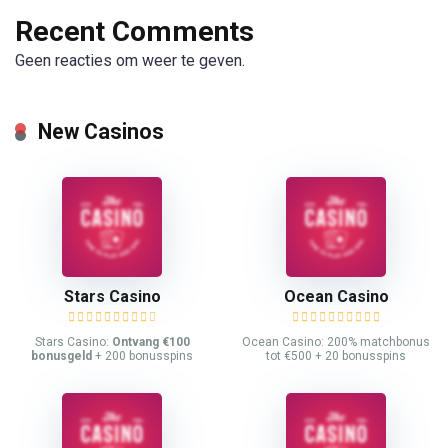
Recent Comments
Geen reacties om weer te geven.
New Casinos
Stars Casino
Ocean Casino
Stars Casino:
Ontvang €100
Ocean Casino: 200% matchbonus
bonusgeld
+ 200 bonusspins
tot €500 + 20 bonusspins