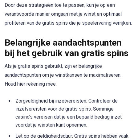
Door deze strategieën toe te passen, kun je op een
verantwoorde manier omgaan met je winst en optimaal
profiteren van de gratis spins die je speelervaring verrijken.
Belangrijke aandachtspunten
bij het gebruik van gratis spins
Als je gratis spins gebruikt, zijn er belangrijke
aandachtspunten om je winstkansen te maximaliseren.
Houd hier rekening mee:
Zorgvuldigheid bij inzetvereisten: Controleer de
inzetvereisten voor de gratis spins. Sommige
casino’s vereisen dat je een bepaald bedrag inzet
voordat je winsten kunt opnemen.
Let op de geldigheidsduur: Gratis spins hebben vaak