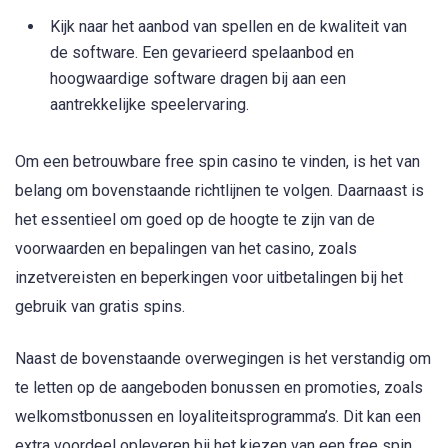
Kijk naar het aanbod van spellen en de kwaliteit van
de software. Een gevarieerd spelaanbod en
hoogwaardige software dragen bij aan een
aantrekkelijke speelervaring.
Om een betrouwbare free spin casino te vinden, is het van
belang om bovenstaande richtlijnen te volgen. Daarnaast is
het essentieel om goed op de hoogte te zijn van de
voorwaarden en bepalingen van het casino, zoals
inzetvereisten en beperkingen voor uitbetalingen bij het
gebruik van gratis spins.
Naast de bovenstaande overwegingen is het verstandig om
te letten op de aangeboden bonussen en promoties, zoals
welkomstbonussen en loyaliteitsprogramma’s. Dit kan een
extra voordeel opleveren bij het kiezen van een free spin