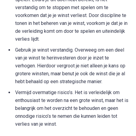
verstandig om te stoppen met spelen om te
voorkomen dat je je winst verliest. Door discipline te
tonen in het beheren van je winst, voorkom je dat je in
de verleiding komt om door te spelen en uiteindelijk
verlies lijdt.
Gebruik je winst verstandig. Overweeg om een deel
van je winst te herinvesteren door je inzet te
verhogen. Hierdoor vergroot je niet alleen je kans op
grotere winsten, maar benut je ook de winst die je al
hebt behaald op een strategische manier.
Vermijd overmatige risico’s. Het is verleidelijk om
enthousiast te worden na een grote winst, maar het is
belangrijk om het overzicht te behouden en geen
onnodige risico’s te nemen die kunnen leiden tot
verlies van je winst.