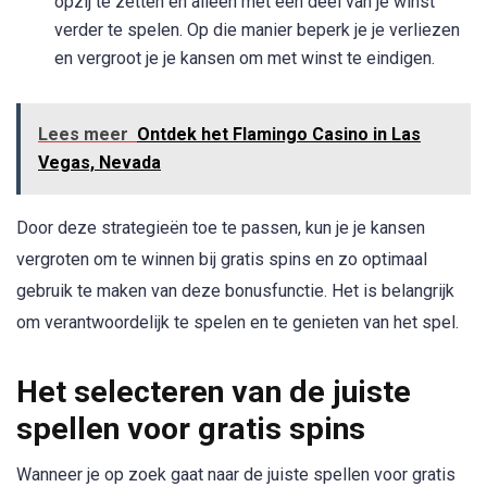
opzij te zetten en alleen met een deel van je winst
verder te spelen. Op die manier beperk je je verliezen
en vergroot je je kansen om met winst te eindigen.
Lees meer
Ontdek het Flamingo Casino in Las
Vegas, Nevada
Door deze strategieën toe te passen, kun je je kansen
vergroten om te winnen bij gratis spins en zo optimaal
gebruik te maken van deze bonusfunctie. Het is belangrijk
om verantwoordelijk te spelen en te genieten van het spel.
Het selecteren van de juiste
spellen voor gratis spins
Wanneer je op zoek gaat naar de juiste spellen voor gratis