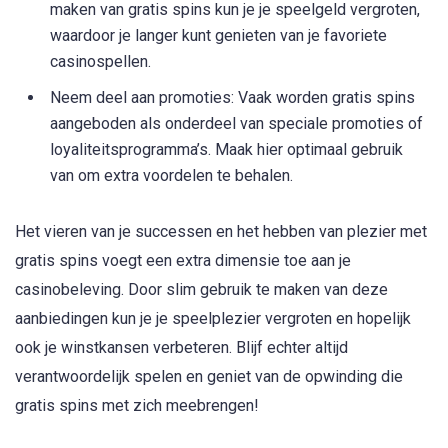
maken van gratis spins kun je je speelgeld vergroten,
waardoor je langer kunt genieten van je favoriete
casinospellen.
Neem deel aan promoties: Vaak worden gratis spins
aangeboden als onderdeel van speciale promoties of
loyaliteitsprogramma’s. Maak hier optimaal gebruik
van om extra voordelen te behalen.
Het vieren van je successen en het hebben van plezier met
gratis spins voegt een extra dimensie toe aan je
casinobeleving. Door slim gebruik te maken van deze
aanbiedingen kun je je speelplezier vergroten en hopelijk
ook je winstkansen verbeteren. Blijf echter altijd
verantwoordelijk spelen en geniet van de opwinding die
gratis spins met zich meebrengen!