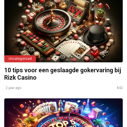
Uncategorized
10 tips voor een geslaagde gokervaring bij
Rizk Casino
2 jaar ago
842