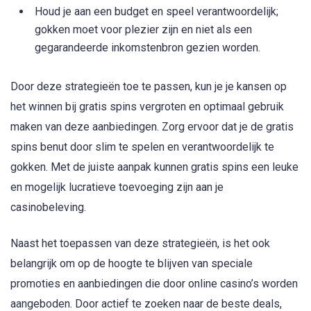
Houd je aan een budget en speel verantwoordelijk;
gokken moet voor plezier zijn en niet als een
gegarandeerde inkomstenbron gezien worden.
Door deze strategieën toe te passen, kun je je kansen op
het winnen bij gratis spins vergroten en optimaal gebruik
maken van deze aanbiedingen. Zorg ervoor dat je de gratis
spins benut door slim te spelen en verantwoordelijk te
gokken. Met de juiste aanpak kunnen gratis spins een leuke
en mogelijk lucratieve toevoeging zijn aan je
casinobeleving.
Naast het toepassen van deze strategieën, is het ook
belangrijk om op de hoogte te blijven van speciale
promoties en aanbiedingen die door online casino’s worden
aangeboden. Door actief te zoeken naar de beste deals,