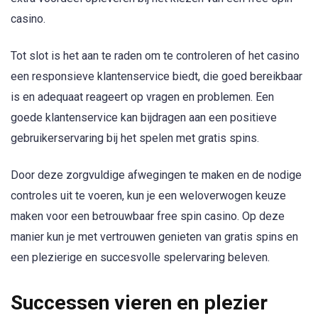
casino.
Tot slot is het aan te raden om te controleren of het casino
een responsieve klantenservice biedt, die goed bereikbaar
is en adequaat reageert op vragen en problemen. Een
goede klantenservice kan bijdragen aan een positieve
gebruikerservaring bij het spelen met gratis spins.
Door deze zorgvuldige afwegingen te maken en de nodige
controles uit te voeren, kun je een weloverwogen keuze
maken voor een betrouwbaar free spin casino. Op deze
manier kun je met vertrouwen genieten van gratis spins en
een plezierige en succesvolle spelervaring beleven.
Successen vieren en plezier