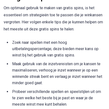
Om optimaal gebruik te maken van gratis spins, is het
essentieel om strategieën toe te passen die je winkansen
vergroten. Hier volgen enkele tips die je kunnen helpen om
het meeste uit deze gratis spins te halen:
Zoek naar spellen met een hoog
uitbetalingspercentage; deze bieden meer kans op
winst bij het gebruik van gratis spins.
Maak gebruik van de inzetvereisten om je kansen te
maximaliseren; verhoog je inzet wanneer je op een
winnende streak bent en verlaag je inzet wanneer het
minder goed gaat.
Probeer verschillende spellen en speelstijlen uit om
te zien welke het beste bij je past en waar je de
meeste winst mee kunt behalen.