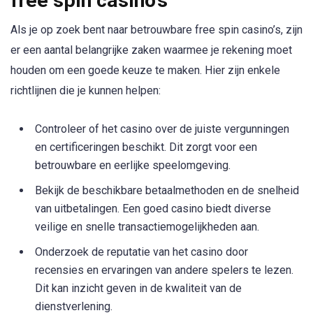
free spin casino’s
Als je op zoek bent naar betrouwbare free spin casino’s, zijn
er een aantal belangrijke zaken waarmee je rekening moet
houden om een goede keuze te maken. Hier zijn enkele
richtlijnen die je kunnen helpen:
Controleer of het casino over de juiste vergunningen
en certificeringen beschikt. Dit zorgt voor een
betrouwbare en eerlijke speelomgeving.
Bekijk de beschikbare betaalmethoden en de snelheid
van uitbetalingen. Een goed casino biedt diverse
veilige en snelle transactiemogelijkheden aan.
Onderzoek de reputatie van het casino door
recensies en ervaringen van andere spelers te lezen.
Dit kan inzicht geven in de kwaliteit van de
dienstverlening.