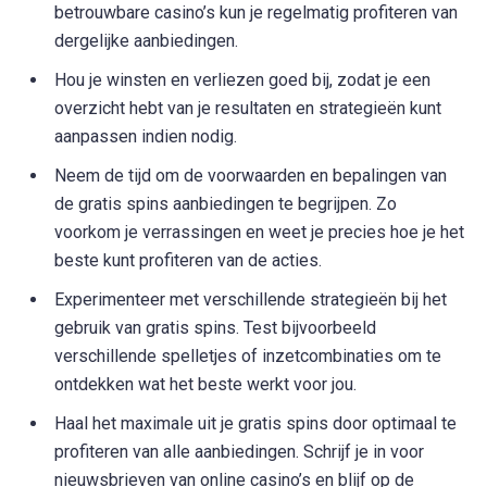
betrouwbare casino’s kun je regelmatig profiteren van
dergelijke aanbiedingen.
Hou je winsten en verliezen goed bij, zodat je een
overzicht hebt van je resultaten en strategieën kunt
aanpassen indien nodig.
Neem de tijd om de voorwaarden en bepalingen van
de gratis spins aanbiedingen te begrijpen. Zo
voorkom je verrassingen en weet je precies hoe je het
beste kunt profiteren van de acties.
Experimenteer met verschillende strategieën bij het
gebruik van gratis spins. Test bijvoorbeeld
verschillende spelletjes of inzetcombinaties om te
ontdekken wat het beste werkt voor jou.
Haal het maximale uit je gratis spins door optimaal te
profiteren van alle aanbiedingen. Schrijf je in voor
nieuwsbrieven van online casino’s en blijf op de