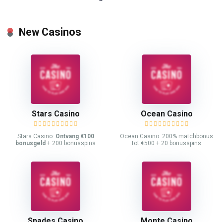
New Casinos
Stars Casino
Ocean Casino
Stars Casino:
Ontvang €100
Ocean Casino: 200% matchbonus
bonusgeld
+ 200 bonusspins
tot €500 + 20 bonusspins
Spades Casino
Monte Casino