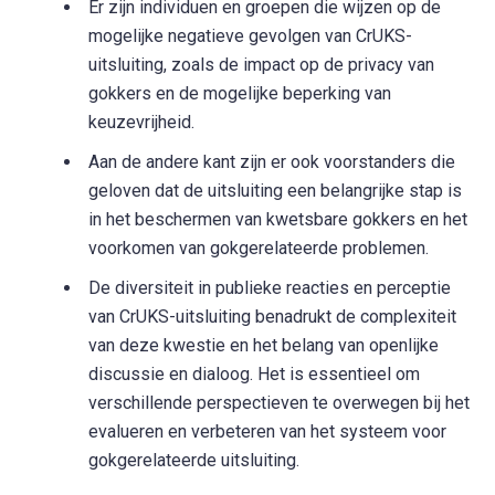
Er zijn individuen en groepen die wijzen op de
mogelijke negatieve gevolgen van CrUKS-
uitsluiting, zoals de impact op de privacy van
gokkers en de mogelijke beperking van
keuzevrijheid.
Aan de andere kant zijn er ook voorstanders die
geloven dat de uitsluiting een belangrijke stap is
in het beschermen van kwetsbare gokkers en het
voorkomen van gokgerelateerde problemen.
De diversiteit in publieke reacties en perceptie
van CrUKS-uitsluiting benadrukt de complexiteit
van deze kwestie en het belang van openlijke
discussie en dialoog. Het is essentieel om
verschillende perspectieven te overwegen bij het
evalueren en verbeteren van het systeem voor
gokgerelateerde uitsluiting.