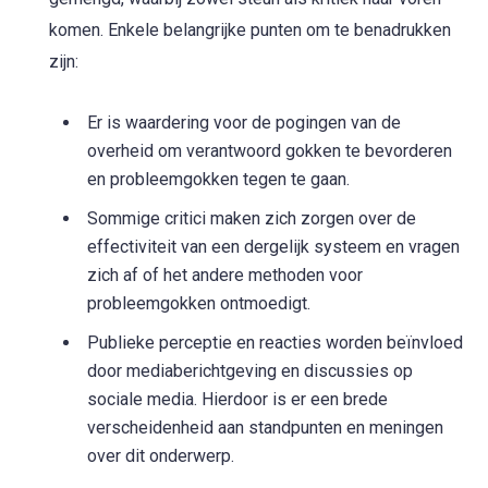
komen. Enkele belangrijke punten om te benadrukken
zijn:
Er is waardering voor de pogingen van de
overheid om verantwoord gokken te bevorderen
en probleemgokken tegen te gaan.
Sommige critici maken zich zorgen over de
effectiviteit van een dergelijk systeem en vragen
zich af of het andere methoden voor
probleemgokken ontmoedigt.
Publieke perceptie en reacties worden beïnvloed
door mediaberichtgeving en discussies op
sociale media. Hierdoor is er een brede
verscheidenheid aan standpunten en meningen
over dit onderwerp.