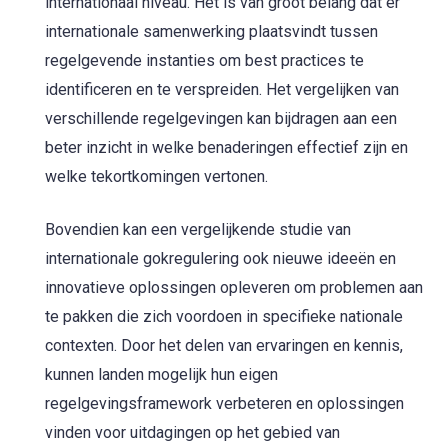
internationaal niveau. Het is van groot belang dat er
internationale samenwerking plaatsvindt tussen
regelgevende instanties om best practices te
identificeren en te verspreiden. Het vergelijken van
verschillende regelgevingen kan bijdragen aan een
beter inzicht in welke benaderingen effectief zijn en
welke tekortkomingen vertonen.
Bovendien kan een vergelijkende studie van
internationale gokregulering ook nieuwe ideeën en
innovatieve oplossingen opleveren om problemen aan
te pakken die zich voordoen in specifieke nationale
contexten. Door het delen van ervaringen en kennis,
kunnen landen mogelijk hun eigen
regelgevingsframework verbeteren en oplossingen
vinden voor uitdagingen op het gebied van