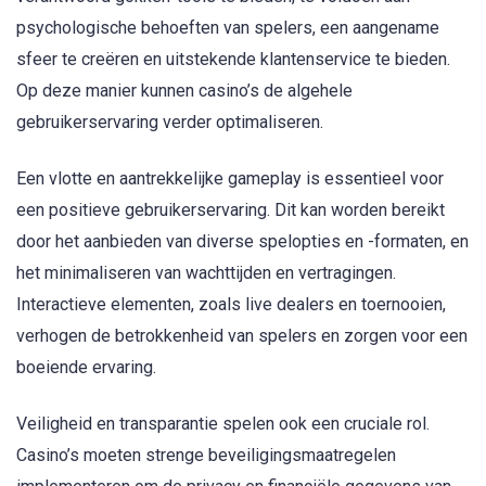
psychologische behoeften van spelers, een aangename
sfeer te creëren en uitstekende klantenservice te bieden.
Op deze manier kunnen casino’s de algehele
gebruikerservaring verder optimaliseren.
Een vlotte en aantrekkelijke gameplay is essentieel voor
een positieve gebruikerservaring. Dit kan worden bereikt
door het aanbieden van diverse spelopties en -formaten, en
het minimaliseren van wachttijden en vertragingen.
Interactieve elementen, zoals live dealers en toernooien,
verhogen de betrokkenheid van spelers en zorgen voor een
boeiende ervaring.
Veiligheid en transparantie spelen ook een cruciale rol.
Casino’s moeten strenge beveiligingsmaatregelen