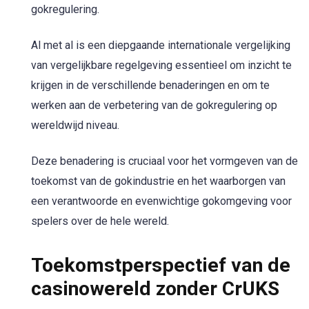
gokregulering.
Al met al is een diepgaande internationale vergelijking
van vergelijkbare regelgeving essentieel om inzicht te
krijgen in de verschillende benaderingen en om te
werken aan de verbetering van de gokregulering op
wereldwijd niveau.
Deze benadering is cruciaal voor het vormgeven van de
toekomst van de gokindustrie en het waarborgen van
een verantwoorde en evenwichtige gokomgeving voor
spelers over de hele wereld.
Toekomstperspectief van de
casinowereld zonder CrUKS