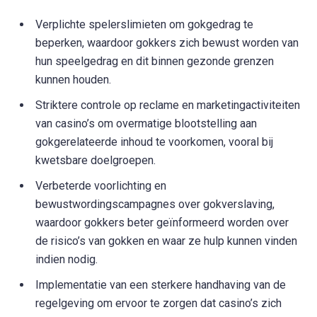
Verplichte spelerslimieten om gokgedrag te
beperken, waardoor gokkers zich bewust worden van
hun speelgedrag en dit binnen gezonde grenzen
kunnen houden.
Striktere controle op reclame en marketingactiviteiten
van casino’s om overmatige blootstelling aan
gokgerelateerde inhoud te voorkomen, vooral bij
kwetsbare doelgroepen.
Verbeterde voorlichting en
bewustwordingscampagnes over gokverslaving,
waardoor gokkers beter geïnformeerd worden over
de risico’s van gokken en waar ze hulp kunnen vinden
indien nodig.
Implementatie van een sterkere handhaving van de
regelgeving om ervoor te zorgen dat casino’s zich