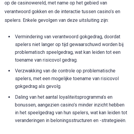
op de casinowereld, met name op het gebied van
verantwoord gokken en de interactie tussen casino’s en
spelers. Enkele gevolgen van deze uitsluiting zijn:
Vermindering van verantwoord gokgedrag, doordat
spelers niet langer op tijd gewaarschuwd worden bij
problematisch speelgedrag, wat kan leiden tot een
toename van risicovol gedrag.
Verzwakking van de controle op problematische
spelers, met een mogelijke toename van risicovol
gokgedrag als gevolg.
Daling van het aantal loyaliteitsprogramma’s en
bonussen, aangezien casino’s minder inzicht hebben
in het speelgedrag van hun spelers, wat kan leiden tot
veranderingen in beloningsstructuren en -strategieën.