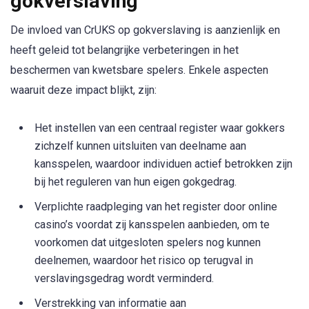
gokverslaving
De invloed van CrUKS op gokverslaving is aanzienlijk en
heeft geleid tot belangrijke verbeteringen in het
beschermen van kwetsbare spelers. Enkele aspecten
waaruit deze impact blijkt, zijn:
Het instellen van een centraal register waar gokkers
zichzelf kunnen uitsluiten van deelname aan
kansspelen, waardoor individuen actief betrokken zijn
bij het reguleren van hun eigen gokgedrag.
Verplichte raadpleging van het register door online
casino’s voordat zij kansspelen aanbieden, om te
voorkomen dat uitgesloten spelers nog kunnen
deelnemen, waardoor het risico op terugval in
verslavingsgedrag wordt verminderd.
Verstrekking van informatie aan