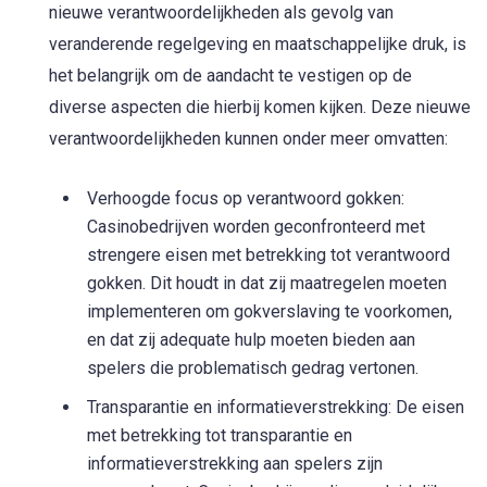
nieuwe verantwoordelijkheden als gevolg van
veranderende regelgeving en maatschappelijke druk, is
het belangrijk om de aandacht te vestigen op de
diverse aspecten die hierbij komen kijken. Deze nieuwe
verantwoordelijkheden kunnen onder meer omvatten:
Verhoogde focus op verantwoord gokken:
Casinobedrijven worden geconfronteerd met
strengere eisen met betrekking tot verantwoord
gokken. Dit houdt in dat zij maatregelen moeten
implementeren om gokverslaving te voorkomen,
en dat zij adequate hulp moeten bieden aan
spelers die problematisch gedrag vertonen.
Transparantie en informatieverstrekking: De eisen
met betrekking tot transparantie en
informatieverstrekking aan spelers zijn