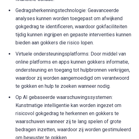
Gedragsherkenningstechnologie: Geavanceerde
analyses kunnen worden toegepast om afwijkend
gokgedrag te identificeren, waardoor gokfaciliteiten
tijdig kunnen ingrijpen en gepaste interventies kunnen
bieden aan gokkers die risico lopen.
Virtuele ondersteuningsplatforms: Door middel van
online platforms en apps kunnen gokkers informatie,
ondersteuning en toegang tot hulpbronnen verkrijgen,
waardoor zij worden aangemoedigd om verantwoord
te gokken en hulp te zoeken wanneer nodig.
Op AI gebaseerde waarschuwingssystemen:
Kunstmatige intelligentie kan worden ingezet om
risicovol gokgedrag te herkennen en gokkers te
waarschuwen wanneer zij te lang spelen of grote
bedragen inzetten, waardoor zij worden gestimuleerd
om bewuster te gokken.