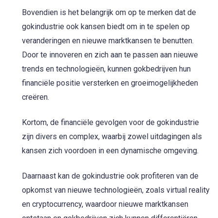
Bovendien is het belangrijk om op te merken dat de
gokindustrie ook kansen biedt om in te spelen op
veranderingen en nieuwe marktkansen te benutten.
Door te innoveren en zich aan te passen aan nieuwe
trends en technologieën, kunnen gokbedrijven hun
financiële positie versterken en groeimogelijkheden
creëren.
Kortom, de financiële gevolgen voor de gokindustrie
zijn divers en complex, waarbij zowel uitdagingen als
kansen zich voordoen in een dynamische omgeving.
Daarnaast kan de gokindustrie ook profiteren van de
opkomst van nieuwe technologieën, zoals virtual reality
en cryptocurrency, waardoor nieuwe marktkansen