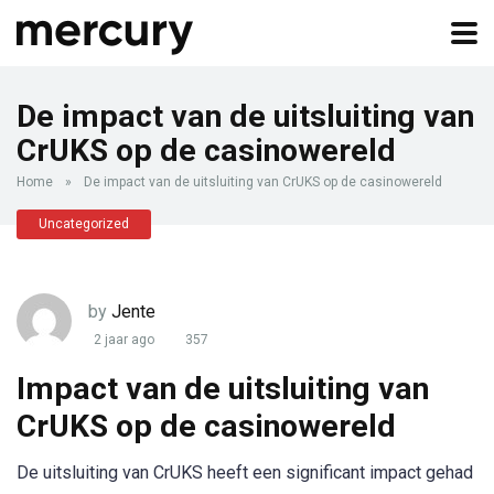
De impact van de uitsluiting van
CrUKS op de casinowereld
Home
»
De impact van de uitsluiting van CrUKS op de casinowereld
Uncategorized
by
Jente
2 jaar ago
357
Impact van de uitsluiting van
CrUKS op de casinowereld
De uitsluiting van CrUKS heeft een significant impact gehad