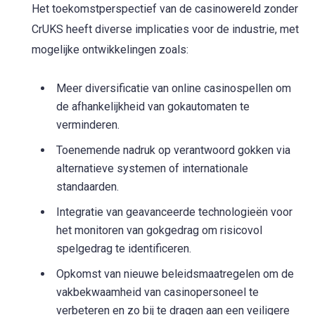
Het toekomstperspectief van de casinowereld zonder
CrUKS heeft diverse implicaties voor de industrie, met
mogelijke ontwikkelingen zoals:
Meer diversificatie van online casinospellen om
de afhankelijkheid van gokautomaten te
verminderen.
Toenemende nadruk op verantwoord gokken via
alternatieve systemen of internationale
standaarden.
Integratie van geavanceerde technologieën voor
het monitoren van gokgedrag om risicovol
spelgedrag te identificeren.
Opkomst van nieuwe beleidsmaatregelen om de
vakbekwaamheid van casinopersoneel te
verbeteren en zo bij te dragen aan een veiligere