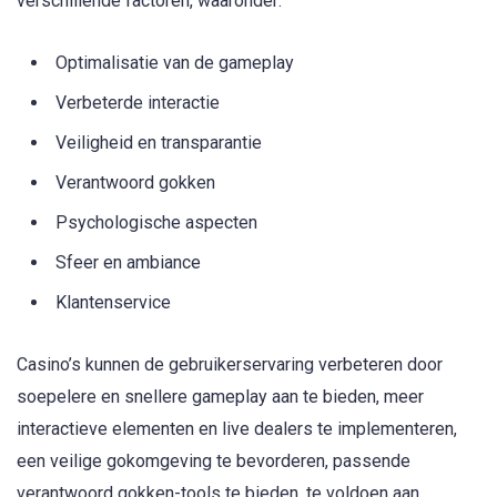
verschillende factoren, waaronder:
Optimalisatie van de gameplay
Verbeterde interactie
Veiligheid en transparantie
Verantwoord gokken
Psychologische aspecten
Sfeer en ambiance
Klantenservice
Casino’s kunnen de gebruikerservaring verbeteren door
soepelere en snellere gameplay aan te bieden, meer
interactieve elementen en live dealers te implementeren,
een veilige gokomgeving te bevorderen, passende
verantwoord gokken-tools te bieden, te voldoen aan