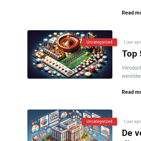
Read mo
Uncategorized
2 jaar ago
Top 
Introduc
wereldwi
Read mo
Uncategorized
2 jaar ago
De v