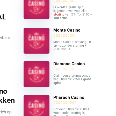
Er wordt 1 gratis spin
bijgeschreven voor elke
AL
storting
van $ 1. Tot €100 +
100 spins
Monte Casino
uwbare
Monte Casino: ontvang 10
spins zonder storting +
€100 bonus
Diamond Casino
Claim een ​​stortingsbonus
van 100% tot €250 +
gratis
spins
no
Pharaoh Casino
okken
Ontvang 100% tot €100 +
zich op
€88 zonder storting bij