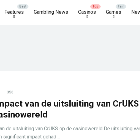
Features
Gambling News
Casinos
Games
Ne
356
mpact van de uitsluiting van CrUKS
asinowereld
an de uitsluiting van CrUKS op de casinowereld De uitsluiting v
 significant impact gehad ...