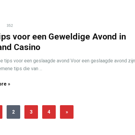
352
ips voor een Geweldige Avond in
and Casino
 tips voor een geslaagde avond Voor een geslaagde avond zijn
mene tips die van ...
re »
2
3
4
»