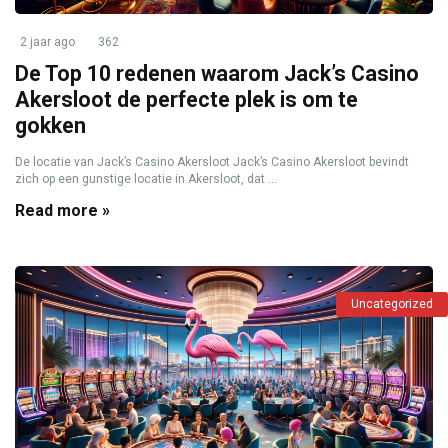
2 jaar ago
362
De Top 10 redenen waarom Jack’s Casino
Akersloot de perfecte plek is om te
gokken
De locatie van Jack’s Casino Akersloot Jack’s Casino Akersloot bevindt
zich op een gunstige locatie in Akersloot, dat ...
Read more »
Uncategorized