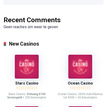
Recent Comments
Geen reacties om weer te geven.
New Casinos
Stars Casino
Ocean Casino
Stars Casino:
Ontvang €100
Ocean Casino: 200% matchbonus
bonusgeld
+ 200 bonusspins
tot €500 + 20 bonusspins