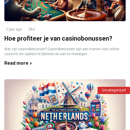
2 jaar ago
354
Hoe profiteer je van casinobonussen?
Wat zijn casinobonussen? Casinobonussen zijn een manier voor online
casino’s om spelers te belonen en aan te moedigen ...
Read more »
Uncategorized