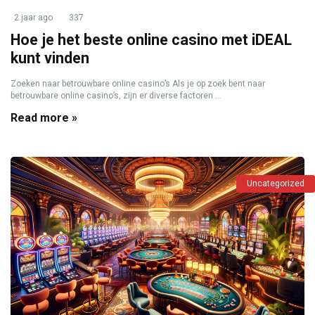
2 jaar ago
337
Hoe je het beste online casino met iDEAL
kunt vinden
Zoeken naar betrouwbare online casino’s Als je op zoek bent naar
betrouwbare online casino’s, zijn er diverse factoren ...
Read more »
Uncategorized