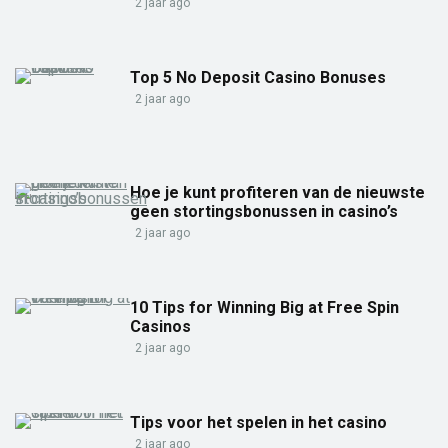
2 jaar ago
Top 5 No Deposit Casino Bonuses
2 jaar ago
Hoe je kunt profiteren van de nieuwste
geen stortingsbonussen in casino’s
2 jaar ago
10 Tips for Winning Big at Free Spin
Casinos
2 jaar ago
Tips voor het spelen in het casino
2 jaar ago