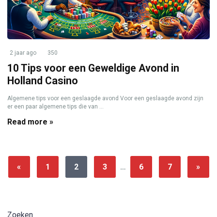
2 jaar ago
350
10 Tips voor een Geweldige Avond in
Holland Casino
Algemene tips voor een geslaagde avond Voor een geslaagde avond zijn
er een paar algemene tips die van ...
Read more »
«
1
2
3
…
6
7
»
Zoeken