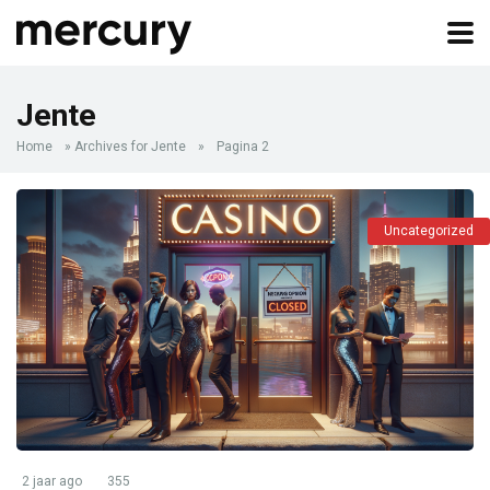
Jente
Home
»
Archives for Jente
»
Pagina 2
Uncategorized
2 jaar ago
355