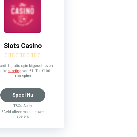
Slots Casino
ordt 1 gratis spin bijgeschreven
 elke
storting
van €1. Tot €100 +
100 spins
Speel Nu
T&Cs Apply
*Geld alleen voor nieuwe
spelers