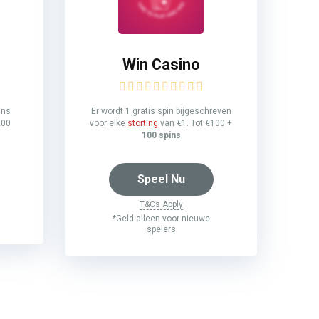
Win Casino
ins
Er wordt 1 gratis spin bijgeschreven
200
voor elke
storting
van €1. Tot €100 +
100 spins
Speel Nu
T&Cs Apply
*Geld alleen voor nieuwe
spelers