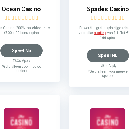
Ocean Casino
Spades Casino
n Casino: 200% matchbonus tot
Er wordt 1 gratis spin bijgesch
€500 + 20 bonusspins
voor elke
storting
van $ 1. Tot €
100 spins
Speel Nu
Speel Nu
T&Cs Apply
T&Cs Apply
*Geld alleen voor nieuwe
spelers
*Geld alleen voor nieuwe
spelers