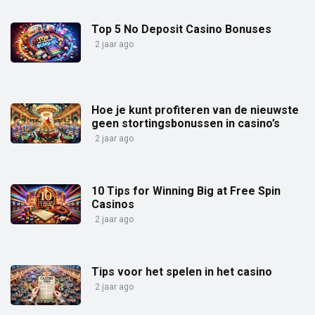
Top 5 No Deposit Casino Bonuses
2 jaar ago
Hoe je kunt profiteren van de nieuwste
geen stortingsbonussen in casino’s
2 jaar ago
10 Tips for Winning Big at Free Spin
Casinos
2 jaar ago
Tips voor het spelen in het casino
2 jaar ago