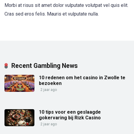
Morbi at risus sit amet dolor vulputate volutpat vel quis elit.
Cras sed eros felis. Mauris et vulputate nulla.
Recent Gambling News
10 redenen om het casino in Zwolle te
bezoeken
2 jaar ago
10 tips voor een geslaagde
gokervaring bij Rizk Casino
2 jaar ago