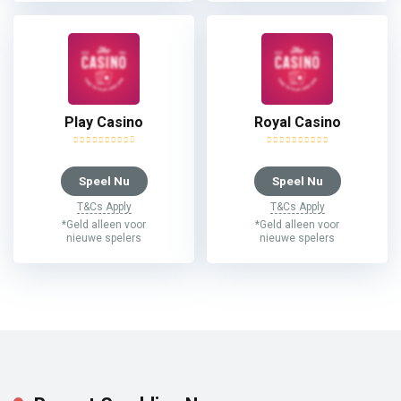
Play Casino
Royal Casino
Speel Nu
Speel Nu
T&Cs Apply
T&Cs Apply
*Geld alleen voor
*Geld alleen voor
nieuwe spelers
nieuwe spelers