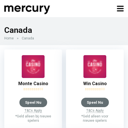
Canada
Home
»
Canada
Monte Casino
Win Casino
Speel Nu
Speel Nu
T&Cs Apply
T&Cs Apply
*Geld alleen bij nieuwe
*Geld alleen voor
spelers
nieuwe spelers