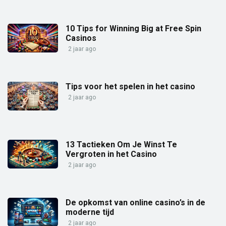
10 Tips for Winning Big at Free Spin
Casinos
2 jaar ago
Tips voor het spelen in het casino
2 jaar ago
13 Tactieken Om Je Winst Te
Vergroten in het Casino
2 jaar ago
De opkomst van online casino’s in de
moderne tijd
2 jaar ago