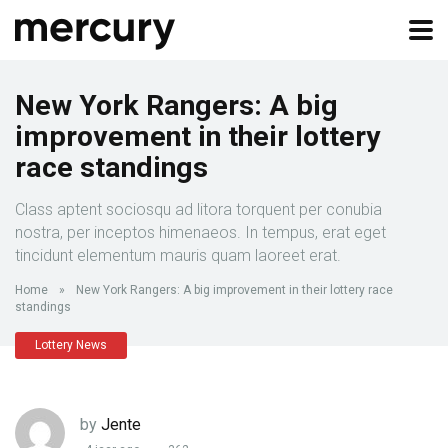
New York Rangers: A big
improvement in their lottery
race standings
Class aptent sociosqu ad litora torquent per conubia
nostra, per inceptos himenaeos. In tempus, erat eget
tincidunt elementum mauris quam laoreet erat.
Home
»
New York Rangers: A big improvement in their lottery race
standings
Lottery News
by
Jente