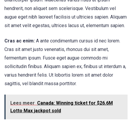
hendrerit, non aliquet sem scelerisque. Vestibulum vel
augue eget nibh laoreet facilisis ut ultricies sapien. Aliquam
sit amet velit egestas, ultrices lacus ut, elementum sapien.
Cras ac enim:
A ante condimentum cursus id nec lorem.
Cras sit amet justo venenatis, rhoncus dui sit amet,
fermentum ipsum. Fusce eget augue commodo mi
sollicitudin finibus. Aliquam sapien ex, finibus ut interdum a,
varius hendrerit felis. Ut lobortis lorem sit amet dolor
sagittis, vel blandit massa porttitor.
Lees meer
Canada: Winning ticket for $26.6M
Lotto Max jackpot sold