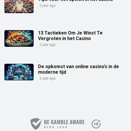
2 jaar ago
13 Tactieken Om Je Winst Te
Vergroten in het Casino
2 jaar ago
De opkomst van online casino’s in de
moderne tijd
2 jaar ago