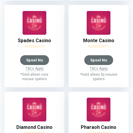
Spades Casino
Monte Casino
Speel Nu
Speel Nu
T&Cs Apply
T&Cs Apply
*Geld alleen voor
*Geld alleen bij nieuwe
nieuwe spelers
spelers
Diamond Casino
Pharaoh Casino