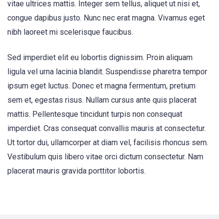
vitae ultrices mattis. Integer sem tellus, aliquet ut nisi et,
congue dapibus justo. Nunc nec erat magna. Vivamus eget
nibh laoreet mi scelerisque faucibus.
Sed imperdiet elit eu lobortis dignissim. Proin aliquam
ligula vel urna lacinia blandit. Suspendisse pharetra tempor
ipsum eget luctus. Donec et magna fermentum, pretium
sem et, egestas risus. Nullam cursus ante quis placerat
mattis. Pellentesque tincidunt turpis non consequat
imperdiet. Cras consequat convallis mauris at consectetur.
Ut tortor dui, ullamcorper at diam vel, facilisis rhoncus sem.
Vestibulum quis libero vitae orci dictum consectetur. Nam
placerat mauris gravida porttitor lobortis.