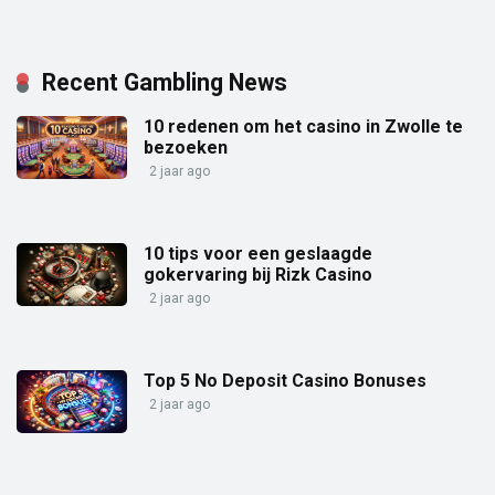
Recent Gambling News
10 redenen om het casino in Zwolle te
bezoeken
2 jaar ago
10 tips voor een geslaagde
gokervaring bij Rizk Casino
2 jaar ago
Top 5 No Deposit Casino Bonuses
2 jaar ago