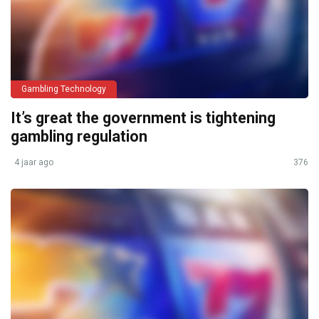
Gambling Technology
It’s great the government is tightening
gambling regulation
4 jaar ago
376