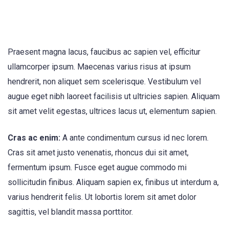
Praesent magna lacus, faucibus ac sapien vel, efficitur
ullamcorper ipsum. Maecenas varius risus at ipsum
hendrerit, non aliquet sem scelerisque. Vestibulum vel
augue eget nibh laoreet facilisis ut ultricies sapien. Aliquam
sit amet velit egestas, ultrices lacus ut, elementum sapien.
Cras ac enim:
A ante condimentum cursus id nec lorem.
Cras sit amet justo venenatis, rhoncus dui sit amet,
fermentum ipsum. Fusce eget augue commodo mi
sollicitudin finibus. Aliquam sapien ex, finibus ut interdum a,
varius hendrerit felis. Ut lobortis lorem sit amet dolor
sagittis, vel blandit massa porttitor.