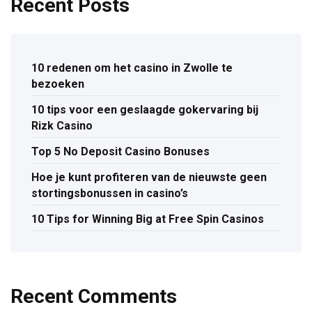
Recent Posts
10 redenen om het casino in Zwolle te
bezoeken
10 tips voor een geslaagde gokervaring bij
Rizk Casino
Top 5 No Deposit Casino Bonuses
Hoe je kunt profiteren van de nieuwste geen
stortingsbonussen in casino’s
10 Tips for Winning Big at Free Spin Casinos
Recent Comments