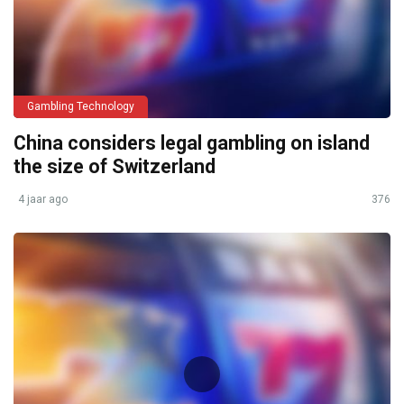
Gambling Technology
China considers legal gambling on island
the size of Switzerland
4 jaar ago
376