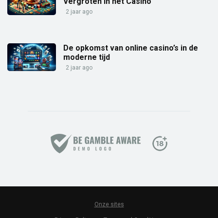
Vergroten in het Casino
2 jaar ago
De opkomst van online casino’s in de
moderne tijd
2 jaar ago
Onze sites