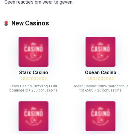
Geen reacties om weer te geven.
New Casinos
Stars Casino
Ocean Casino
Stars Casino:
Ontvang €100
Ocean Casino: 200% matchbonus
bonusgeld
+ 200 bonusspins
tot €500 + 20 bonusspins