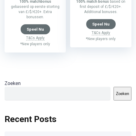
100% matchbonus
100% match bonus
based on
gebaseerd op eerste storting
first deposit of £/$/€20+.
van £/$/€20+. Extra
Additional bonuses.
bonussen.
Speel Nu
Speel Nu
T&Cs Apply
T&Cs Apply
*New players only
*New players only
Zoeken
Zoeken
Recent Posts