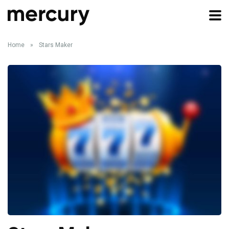
Home
»
Stars Maker