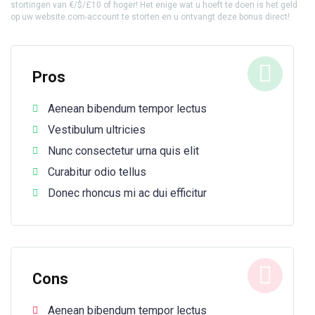
stortingen van €/$/£10 of hoger! Het enige wat u hoeft te doen is het geld
op uw website.com-account te storten en u ontvangt deze bonus direct!
Pros
Aenean bibendum tempor lectus
Vestibulum ultricies
Nunc consectetur urna quis elit
Curabitur odio tellus
Donec rhoncus mi ac dui efficitur
Cons
Aenean bibendum tempor lectus