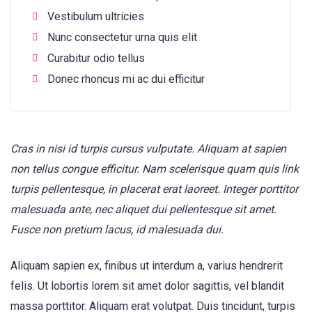
Vestibulum ultricies
Nunc consectetur urna quis elit
Curabitur odio tellus
Donec rhoncus mi ac dui efficitur
Cras in nisi id turpis cursus vulputate. Aliquam at sapien
non tellus congue efficitur. Nam scelerisque quam quis link
turpis pellentesque, in placerat erat laoreet. Integer porttitor
malesuada ante, nec aliquet dui pellentesque sit amet.
Fusce non pretium lacus, id malesuada dui.
Aliquam sapien ex, finibus ut interdum a, varius hendrerit
felis. Ut lobortis lorem sit amet dolor sagittis, vel blandit
massa porttitor. Aliquam erat volutpat. Duis tincidunt, turpis