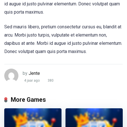
id augue id justo pulvinar elementum. Donec volutpat quam
quis porta maximus.
Sed mauris libero, pretium consectetur cursus eu, blandit at
arcu. Morbi justo turpis, vulputate et elementum non,
dapibus at ante. Morbi id augue id justo pulvinar elementum.
Donec volutpat quam quis porta maximus.
by
Jente
4 jaar ago
380
More Games