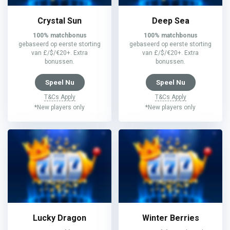
Crystal Sun
Deep Sea
100% matchbonus
100% matchbonus
gebaseerd op eerste storting
gebaseerd op eerste storting
van £/$/€20+. Extra
van £/$/€20+. Extra
bonussen.
bonussen.
Speel Nu
Speel Nu
T&Cs Apply
T&Cs Apply
*New players only
*New players only
Lucky Dragon
Winter Berries