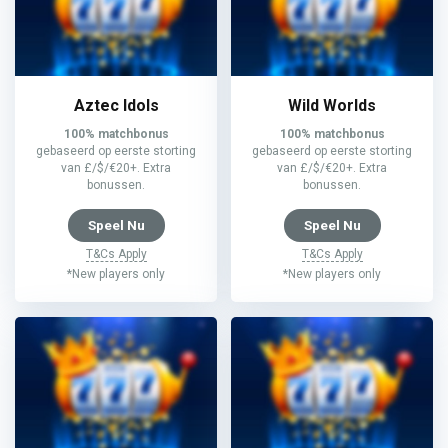
Aztec Idols
Wild Worlds
100% matchbonus
100% matchbonus
gebaseerd op eerste storting
gebaseerd op eerste storting
van £/$/€20+. Extra
van £/$/€20+. Extra
bonussen.
bonussen.
Speel Nu
Speel Nu
T&Cs Apply
T&Cs Apply
*New players only
*New players only