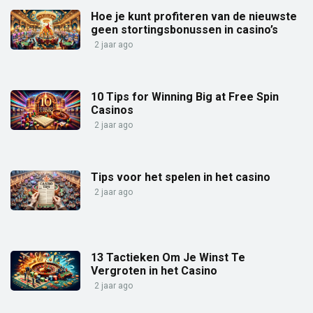
Hoe je kunt profiteren van de nieuwste
geen stortingsbonussen in casino’s
2 jaar ago
10 Tips for Winning Big at Free Spin
Casinos
2 jaar ago
Tips voor het spelen in het casino
2 jaar ago
13 Tactieken Om Je Winst Te
Vergroten in het Casino
2 jaar ago