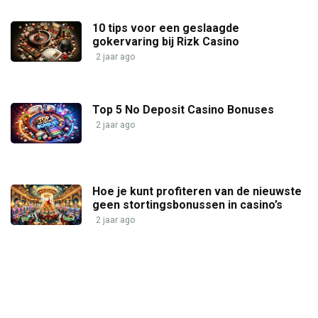
10 tips voor een geslaagde
gokervaring bij Rizk Casino
2 jaar ago
Top 5 No Deposit Casino Bonuses
2 jaar ago
Hoe je kunt profiteren van de nieuwste
geen stortingsbonussen in casino’s
2 jaar ago