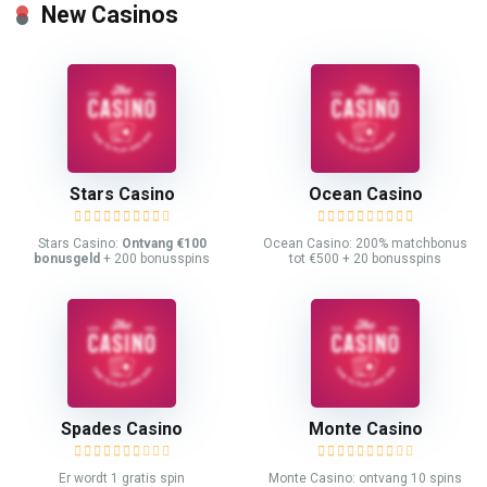
New Casinos
Stars Casino
Ocean Casino
Stars Casino:
Ontvang €100
Ocean Casino: 200% matchbonus
bonusgeld
+ 200 bonusspins
tot €500 + 20 bonusspins
Spades Casino
Monte Casino
Er wordt 1 gratis spin
Monte Casino: ontvang 10 spins