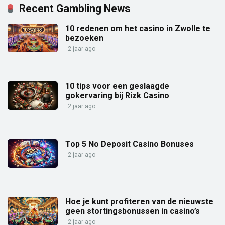
Recent Gambling News
10 redenen om het casino in Zwolle te
bezoeken
2 jaar ago
10 tips voor een geslaagde
gokervaring bij Rizk Casino
2 jaar ago
Top 5 No Deposit Casino Bonuses
2 jaar ago
Hoe je kunt profiteren van de nieuwste
geen stortingsbonussen in casino’s
2 jaar ago