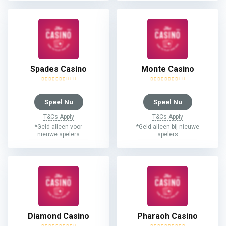
Spades Casino
Monte Casino
Speel Nu
Speel Nu
T&Cs Apply
T&Cs Apply
*Geld alleen voor
*Geld alleen bij nieuwe
nieuwe spelers
spelers
Diamond Casino
Pharaoh Casino