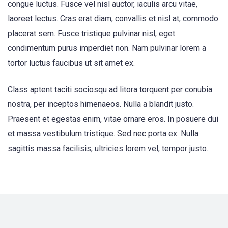
congue luctus. Fusce vel nisl auctor, iaculis arcu vitae,
laoreet lectus. Cras erat diam, convallis et nisl at, commodo
placerat sem. Fusce tristique pulvinar nisl, eget
condimentum purus imperdiet non. Nam pulvinar lorem a
tortor luctus faucibus ut sit amet ex.
Class aptent taciti sociosqu ad litora torquent per conubia
nostra, per inceptos himenaeos. Nulla a blandit justo.
Praesent et egestas enim, vitae ornare eros. In posuere dui
et massa vestibulum tristique. Sed nec porta ex. Nulla
sagittis massa facilisis, ultricies lorem vel, tempor justo.