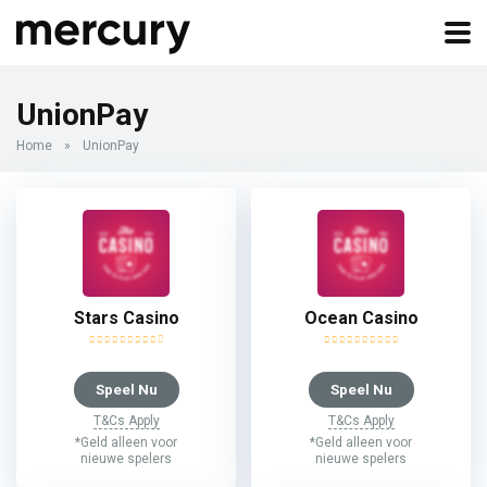
UnionPay
Home
»
UnionPay
Stars Casino
Ocean Casino
Speel Nu
Speel Nu
T&Cs Apply
T&Cs Apply
*Geld alleen voor
*Geld alleen voor
nieuwe spelers
nieuwe spelers