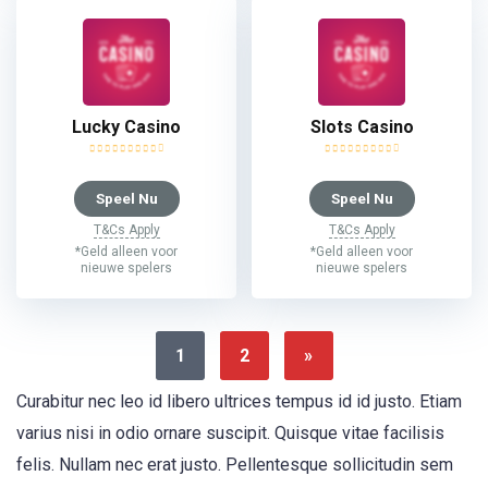
Lucky Casino
Slots Casino
Speel Nu
Speel Nu
T&Cs Apply
T&Cs Apply
*Geld alleen voor
*Geld alleen voor
nieuwe spelers
nieuwe spelers
1
2
»
Curabitur nec leo id libero ultrices tempus id id justo. Etiam
varius nisi in odio ornare suscipit. Quisque vitae facilisis
felis. Nullam nec erat justo. Pellentesque sollicitudin sem