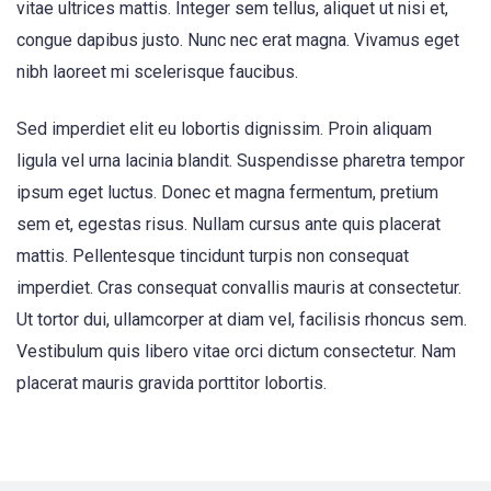
vitae ultrices mattis. Integer sem tellus, aliquet ut nisi et,
congue dapibus justo. Nunc nec erat magna. Vivamus eget
nibh laoreet mi scelerisque faucibus.
Sed imperdiet elit eu lobortis dignissim. Proin aliquam
ligula vel urna lacinia blandit. Suspendisse pharetra tempor
ipsum eget luctus. Donec et magna fermentum, pretium
sem et, egestas risus. Nullam cursus ante quis placerat
mattis. Pellentesque tincidunt turpis non consequat
imperdiet. Cras consequat convallis mauris at consectetur.
Ut tortor dui, ullamcorper at diam vel, facilisis rhoncus sem.
Vestibulum quis libero vitae orci dictum consectetur. Nam
placerat mauris gravida porttitor lobortis.