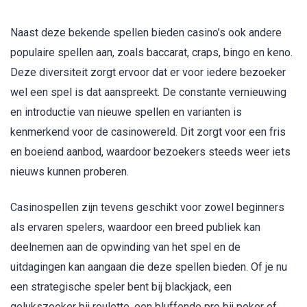
Naast deze bekende spellen bieden casino’s ook andere
populaire spellen aan, zoals baccarat, craps, bingo en keno.
Deze diversiteit zorgt ervoor dat er voor iedere bezoeker
wel een spel is dat aanspreekt. De constante vernieuwing
en introductie van nieuwe spellen en varianten is
kenmerkend voor de casinowereld. Dit zorgt voor een fris
en boeiend aanbod, waardoor bezoekers steeds weer iets
nieuws kunnen proberen.
Casinospellen zijn tevens geschikt voor zowel beginners
als ervaren spelers, waardoor een breed publiek kan
deelnemen aan de opwinding van het spel en de
uitdagingen kan aangaan die deze spellen bieden. Of je nu
een strategische speler bent bij blackjack, een
gelukszoeker bij roulette, een bluffende pro bij poker of