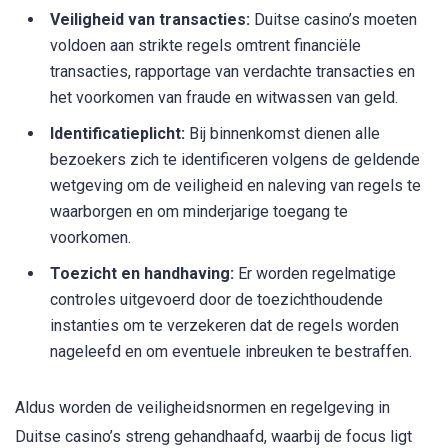
Veiligheid van transacties:
Duitse casino’s moeten
voldoen aan strikte regels omtrent financiële
transacties, rapportage van verdachte transacties en
het voorkomen van fraude en witwassen van geld.
Identificatieplicht:
Bij binnenkomst dienen alle
bezoekers zich te identificeren volgens de geldende
wetgeving om de veiligheid en naleving van regels te
waarborgen en om minderjarige toegang te
voorkomen.
Toezicht en handhaving:
Er worden regelmatige
controles uitgevoerd door de toezichthoudende
instanties om te verzekeren dat de regels worden
nageleefd en om eventuele inbreuken te bestraffen.
Aldus worden de veiligheidsnormen en regelgeving in
Duitse casino’s streng gehandhaafd, waarbij de focus ligt