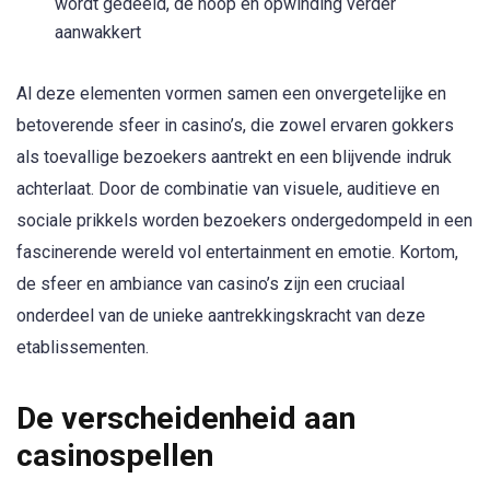
wordt gedeeld, de hoop en opwinding verder
aanwakkert
Al deze elementen vormen samen een onvergetelijke en
betoverende sfeer in casino’s, die zowel ervaren gokkers
als toevallige bezoekers aantrekt en een blijvende indruk
achterlaat. Door de combinatie van visuele, auditieve en
sociale prikkels worden bezoekers ondergedompeld in een
fascinerende wereld vol entertainment en emotie. Kortom,
de sfeer en ambiance van casino’s zijn een cruciaal
onderdeel van de unieke aantrekkingskracht van deze
etablissementen.
De verscheidenheid aan
casinospellen