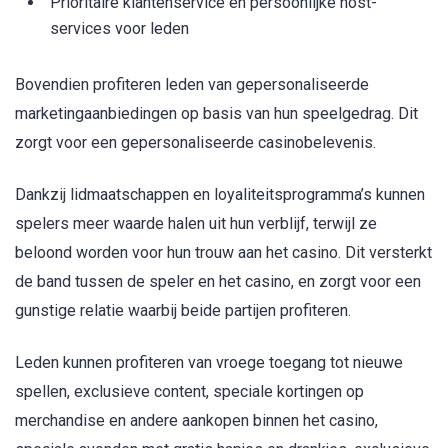
Prioritaire klantenservice en persoonlijke host-
services voor leden
Bovendien profiteren leden van gepersonaliseerde
marketingaanbiedingen op basis van hun speelgedrag. Dit
zorgt voor een gepersonaliseerde casinobelevenis.
Dankzij lidmaatschappen en loyaliteitsprogramma’s kunnen
spelers meer waarde halen uit hun verblijf, terwijl ze
beloond worden voor hun trouw aan het casino. Dit versterkt
de band tussen de speler en het casino, en zorgt voor een
gunstige relatie waarbij beide partijen profiteren.
Leden kunnen profiteren van vroege toegang tot nieuwe
spellen, exclusieve content, speciale kortingen op
merchandise en andere aankopen binnen het casino,