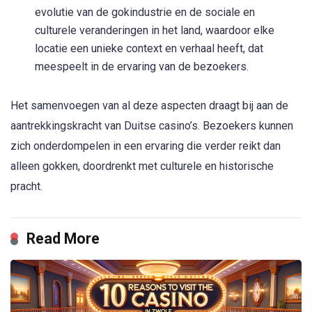
evolutie van de gokindustrie en de sociale en
culturele veranderingen in het land, waardoor elke
locatie een unieke context en verhaal heeft, dat
meespeelt in de ervaring van de bezoekers.
Het samenvoegen van al deze aspecten draagt bij aan de
aantrekkingskracht van Duitse casino’s. Bezoekers kunnen
zich onderdompelen in een ervaring die verder reikt dan
alleen gokken, doordrenkt met culturele en historische
pracht.
Read More