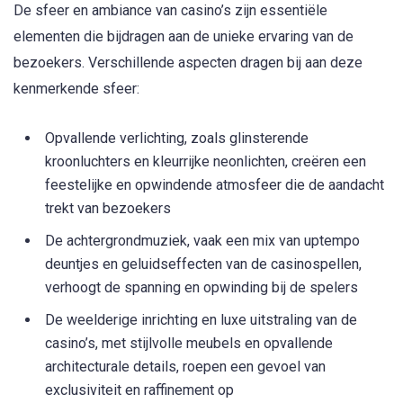
De sfeer en ambiance van casino’s zijn essentiële
elementen die bijdragen aan de unieke ervaring van de
bezoekers. Verschillende aspecten dragen bij aan deze
kenmerkende sfeer:
Opvallende verlichting, zoals glinsterende
kroonluchters en kleurrijke neonlichten, creëren een
feestelijke en opwindende atmosfeer die de aandacht
trekt van bezoekers
De achtergrondmuziek, vaak een mix van uptempo
deuntjes en geluidseffecten van de casinospellen,
verhoogt de spanning en opwinding bij de spelers
De weelderige inrichting en luxe uitstraling van de
casino’s, met stijlvolle meubels en opvallende
architecturale details, roepen een gevoel van
exclusiviteit en raffinement op