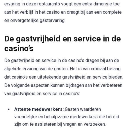
ervaring in deze restaurants voegt een extra dimensie toe
aan het verblijf in het casino en draagt bij aan een complete
en onvergetelijke gastervaring.
De gastvrijheid en service in de
casino’s
De gastvrijheid en service in de casino’s dragen bij aan de
algehele ervaring van de gasten. Het is van cruciaal belang
dat casino’s een uitstekende gastvrijheid en service bieden.
De volgende aspecten kunnen bijdragen aan het verbeteren
van gastvrijheid en service in casino’s:
Attente medewerkers:
Gasten waarderen
vriendelijke en behulpzame medewerkers die bereid
zijn om te assisteren bij vragen en verzoeken.