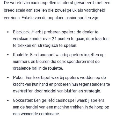
De wereld van casinospellen is uiterst gevarieerd, met een
breed scala aan spellen die zowel geluk als vaardigheid
vereisen. Enkele van de populaire casinospellen zijn:
Blackjack: Hierbij proberen spelers de dealer te
verslaan zonder over 21 punten te gaan, door kaarten
te trekken en strategisch te spelen.
Roulette: Een kansspel waarbij spelers inzetten op
nummers en kleuren die corresponderen met de
draaiende bal in de roulette.
Poker: Een kaartspel waarbij spelers wedden op de
kracht van hun hand en proberen hun tegenstanders te
overtreffen door middel van bluffen en strategie.
Gokkasten: Een geliefd casinospel waarbij spelers
aan de hendel van een machine trekken in de hoop op
een winnende combinatie.