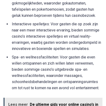
gokmogelijkheden, waaronder gokautomaten,
tafelspelen en pokertoernooien, zodat gasten hun
geluk kunnen beproeven tijdens hun casinobezoek.
Interactieve spelletjes: Voor gasten die op zoek zijn
naar een meer interactieve ervaring, bieden sommige
casino’s interactieve spelletjes en virtual reality-
ervaringen, waarbij gasten worden ondergedompeld in
innovatieve en boeiende spellen en simulaties.
Spa- en wellnessfaciliteiten: Voor gasten die even
willen ontspannen en zich willen laten verwennen,
bieden sommige casino’s uitgebreide spa- en
wellnessfaciliteiten, waaronder massages,
schoonheidsbehandelingen en ontspanningsruimtes
om tot rust te komen na een avond vol entertainment.
Lees meer
De ultieme gids voor online casino’s in