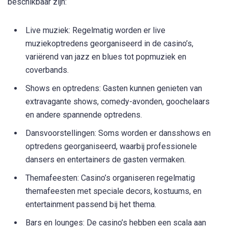
beschikbaar zijn:
Live muziek: Regelmatig worden er live
muziekoptredens georganiseerd in de casino’s,
variërend van jazz en blues tot popmuziek en
coverbands.
Shows en optredens: Gasten kunnen genieten van
extravagante shows, comedy-avonden, goochelaars
en andere spannende optredens.
Dansvoorstellingen: Soms worden er dansshows en
optredens georganiseerd, waarbij professionele
dansers en entertainers de gasten vermaken.
Themafeesten: Casino’s organiseren regelmatig
themafeesten met speciale decors, kostuums, en
entertainment passend bij het thema.
Bars en lounges: De casino’s hebben een scala aan