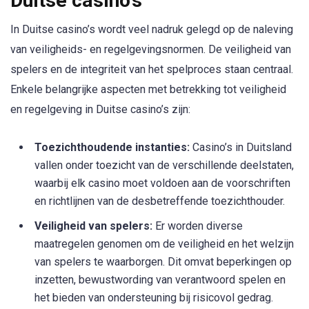
Duitse casino’s
In Duitse casino’s wordt veel nadruk gelegd op de naleving
van veiligheids- en regelgevingsnormen. De veiligheid van
spelers en de integriteit van het spelproces staan centraal.
Enkele belangrijke aspecten met betrekking tot veiligheid
en regelgeving in Duitse casino’s zijn:
Toezichthoudende instanties:
Casino’s in Duitsland
vallen onder toezicht van de verschillende deelstaten,
waarbij elk casino moet voldoen aan de voorschriften
en richtlijnen van de desbetreffende toezichthouder.
Veiligheid van spelers:
Er worden diverse
maatregelen genomen om de veiligheid en het welzijn
van spelers te waarborgen. Dit omvat beperkingen op
inzetten, bewustwording van verantwoord spelen en
het bieden van ondersteuning bij risicovol gedrag.