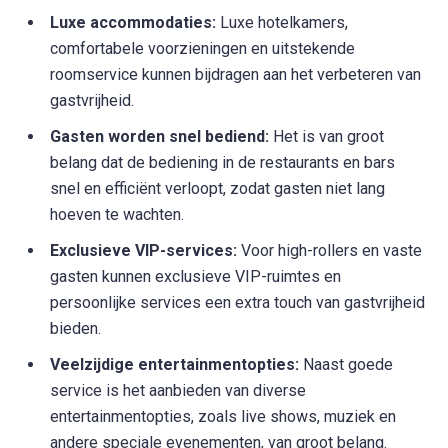
Luxe accommodaties:
Luxe hotelkamers,
comfortabele voorzieningen en uitstekende
roomservice kunnen bijdragen aan het verbeteren van
gastvrijheid.
Gasten worden snel bediend:
Het is van groot
belang dat de bediening in de restaurants en bars
snel en efficiënt verloopt, zodat gasten niet lang
hoeven te wachten.
Exclusieve VIP-services:
Voor high-rollers en vaste
gasten kunnen exclusieve VIP-ruimtes en
persoonlijke services een extra touch van gastvrijheid
bieden.
Veelzijdige entertainmentopties:
Naast goede
service is het aanbieden van diverse
entertainmentopties, zoals live shows, muziek en
andere speciale evenementen, van groot belang.