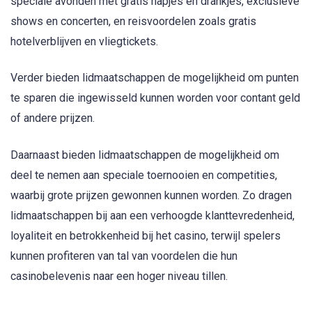
speciale avonden met gratis hapjes en drankjes, exclusieve
shows en concerten, en reisvoordelen zoals gratis
hotelverblijven en vliegtickets.
Verder bieden lidmaatschappen de mogelijkheid om punten
te sparen die ingewisseld kunnen worden voor contant geld
of andere prijzen.
Daarnaast bieden lidmaatschappen de mogelijkheid om
deel te nemen aan speciale toernooien en competities,
waarbij grote prijzen gewonnen kunnen worden. Zo dragen
lidmaatschappen bij aan een verhoogde klanttevredenheid,
loyaliteit en betrokkenheid bij het casino, terwijl spelers
kunnen profiteren van tal van voordelen die hun
casinobelevenis naar een hoger niveau tillen.