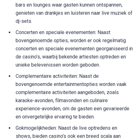
bars en lounges waar gasten kunnen ontspannen,
genieten van drankjes en luisteren naar live muziek of
dj-sets.
Concerten en speciale evenementen: Naast
bovengenoemde opties, worden er ook regelmatig
concerten en speciale evenementen georganiseerd in
de casino’s, waarbij bekende artiesten optreden en
unieke belevenissen worden geboden.
Complementaire activiteiten: Naast de
bovengenoemde entertainmentopties worden vaak
complementaire activiteiten aangeboden, zoals
karaoke-avonden, filmavonden en culinaire
experience-avonden, om de gasten een gevarieerde
en onvergetelijke ervaring te bieden.
Gokmogelijkheden: Naast de live optredens en
shows, bieden casino’s ook een breed scala aan